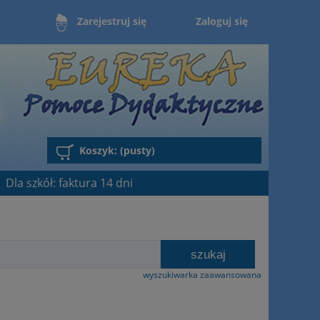
Zaloguj się
Zarejestruj się
Koszyk:
(pusty)
Dla szkół: faktura 14 dni
szukaj
wyszukiwarka zaawansowana