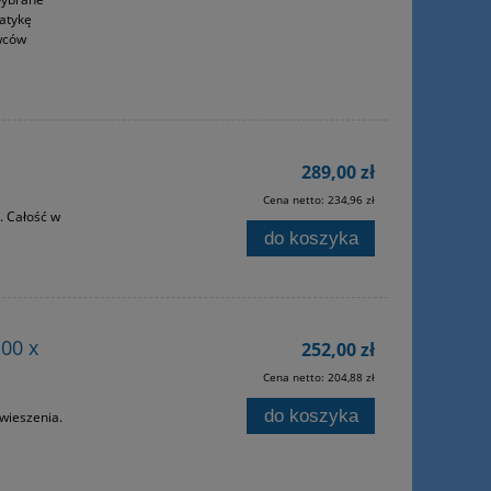
matykę
wców
289,00 zł
Cena netto:
234,96 zł
. Całość w
do koszyka
00 x
252,00 zł
Cena netto:
204,88 zł
do koszyka
wieszenia.