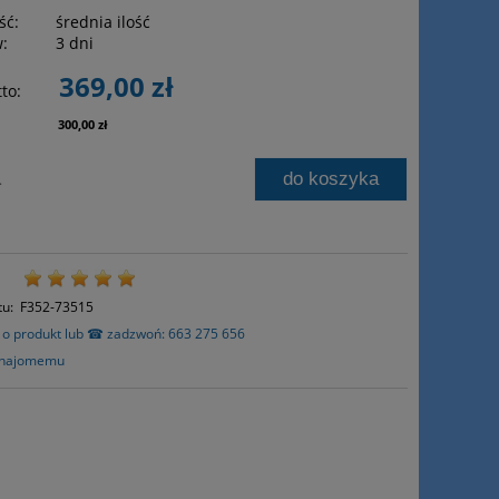
ść:
średnia ilość
w:
3 dni
369,00 zł
to:
300,00 zł
do koszyka
.
tu:
F352-73515
j o produkt lub ☎ zadzwoń: 663 275 656
znajomemu