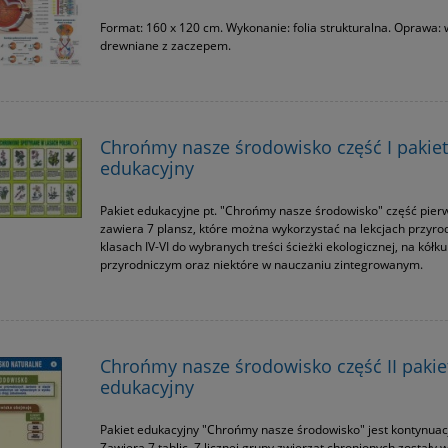
Format: 160 x 120 cm. Wykonanie: folia strukturalna. Oprawa: 
drewniane z zaczepem.
Chrońmy nasze środowisko część I pakiet
edukacyjny
Pakiet edukacyjne pt. "Chrońmy nasze środowisko" część pier
zawiera 7 plansz, które można wykorzystać na lekcjach przyro
klasach IV-VI do wybranych treści ścieżki ekologicznej, na kółku
przyrodniczym oraz niektóre w nauczaniu zintegrowanym.
Chrońmy nasze środowisko część II pakie
edukacyjny
Pakiet edukacyjny "Chrońmy nasze środowisko" jest kontynuacją
Zawiera 7 tablic. Z licznej grupy zwierząt chronionych zostały