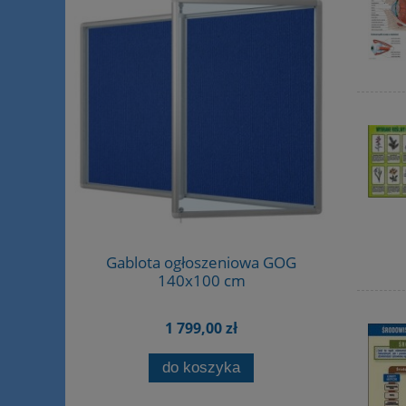
elościany
Gablota ogłoszeniowa GOG
i
140x100 cm
1 799,00 zł
do koszyka