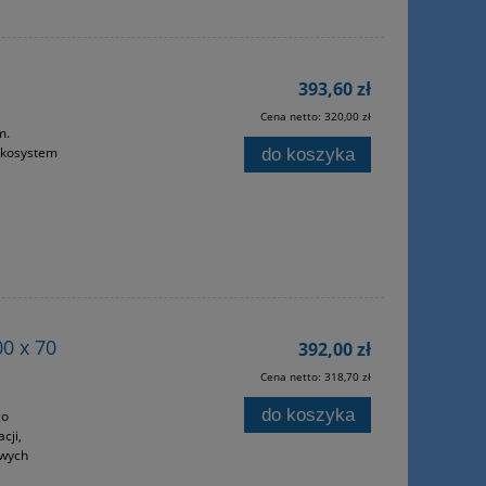
393,60 zł
Cena netto:
320,00 zł
m.
 Ekosystem
do koszyka
0 x 70
392,00 zł
Cena netto:
318,70 zł
do koszyka
go
cji,
owych