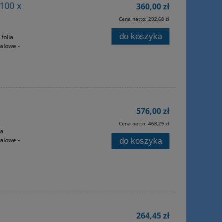
100 x
360,00 zł
Cena netto:
292,68 zł
do koszyka
folia
talowe -
576,00 zł
Cena netto:
468,29 zł
ia
talowe -
do koszyka
264,45 zł