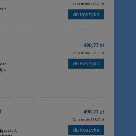
Cena netto:
215,00 zł
wałki
do koszyka
490,77 zł
Cena netto:
399,00 zł
do koszyka
wsza
dy w
t
490,77 zł
Cena netto:
399,00 zł
do koszyka
 części I.
 wybrane