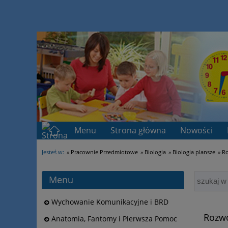
Menu
Strona główna
Nowości
Telefon: 663 275 656
Jesteś w:
»
Pracownie Przedmiotowe
»
Biologia
»
Biologia plansze
»
Ro
Menu
Wychowanie Komunikacyjne i BRD
Rozwó
Anatomia, Fantomy i Pierwsza Pomoc