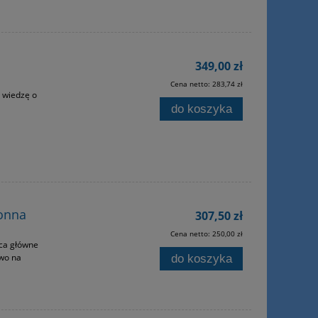
349,00 zł
Cena netto:
283,74 zł
 wiedzę o
do koszyka
ronna
307,50 zł
Cena netto:
250,00 zł
ąca główne
wo na
do koszyka