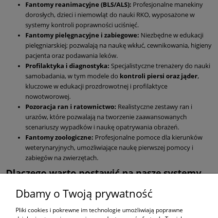
Fantomy reanimacyjne (BLS/ALS):
Profesjonalne manekiny
dorosłych, dzieci i niemowląt do nauki RKO, wyposażone w
systemy kontroli poprawności uciśnięć.
Fantomy pielęgnacyjne i zabiegowe:
Niezbędne w edukacji
pielęgniarskiej; pozwalają na naukę wkłuć, cewnikowania, higieny
pacjenta oraz podawania leków.
Profilaktyka i diagnostyka:
Specjalistyczne trenażery do nauki
samobadania, w tym modele do
kontroli piersi oraz jąder
,
kluczowe w edukacji prozdrowotnej i profilaktyce
nowotworowej.
Pozoracja ran i ratownictwo:
Realistyczne zestawy ran i
urazów, które pozwalają na tworzenie zaawansowanych
scenariuszy wypadków i naukę opatrywania obrażeń.
Fantomy zoologiczne:
Profesjonalne pomoce dla kierunków
weterynaryjnych, umożliwiające naukę pierwszej pomocy i
zabiegów na zwierzętach.
Dlaczego warto postawić na nasze systemy
symulacji?
Dbamy o Twoją prywatność
Wszystkie oferowane przez nas fantomy charakteryzują się wysoką
Pliki cookies i pokrewne im technologie umożliwiają poprawne
trwałością i realistyczną budową anatomiczną. Są dostosowane do