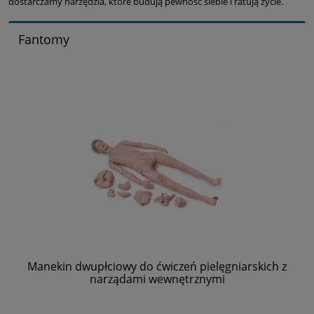
dostarczamy narzędzia, które budują pewność siebie i ratują życie.
Fantomy
Manekin dwupłciowy do ćwiczeń pielęgniarskich z
narządami wewnętrznymi