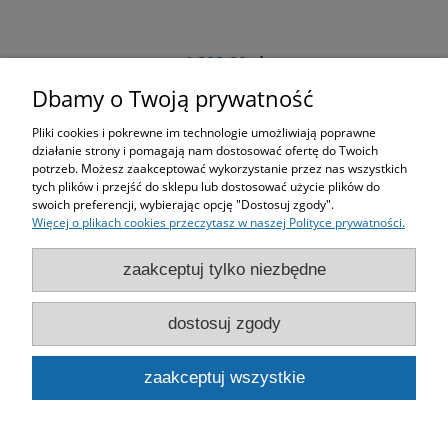
1 228,00 zł
Dbamy o Twoją prywatność
Cena netto:
998,37 zł
Pliki cookies i pokrewne im technologie umożliwiają poprawne
do koszyka
działanie strony i pomagają nam dostosować ofertę do Twoich
potrzeb. Możesz zaakceptować wykorzystanie przez nas wszystkich
tych plików i przejść do sklepu lub dostosować użycie plików do
swoich preferencji, wybierając opcję "Dostosuj zgody".
Więcej o plikach cookies przeczytasz w naszej Polityce prywatności.
Zakupy
zaakceptuj tylko niezbędne
Pomoc
dostosuj zgody
Moje konto
zaakceptuj wszystkie
Informacje