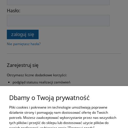
Hasło:
zaloguj się
Nie pamiętasz hasła?
Zarejestruj się
Otrzymasz liczne dodatkowe korzyści:
podgląd statusu realizacji zamówień
podgląd historii zakupów
brak konieczności wprowadzania swoich danych przy kolejnych
Dbamy o Twoją prywatność
zakupach
możliwość otrzymania rabatów i kuponów promocyjnych
Pliki cookies i pokrewne im technologie umożliwiają poprawne
działanie strony i pomagają nam dostosować ofertę do Twoich
zarejestruj się
potrzeb. Możesz zaakceptować wykorzystanie przez nas wszystkich
tych plików i przejść do sklepu lub dostosować użycie plików do
swoich preferencji, wybierając opcję "Dostosuj zgody".