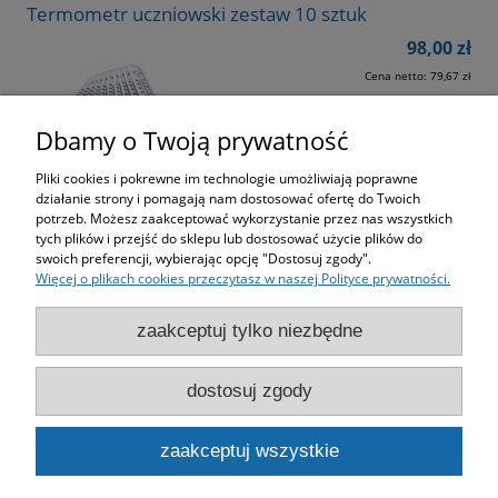
Termometr uczniowski zestaw 10 sztuk
98,00 zł
Cena netto:
79,67 zł
do koszyka
Dbamy o Twoją prywatność
Pliki cookies i pokrewne im technologie umożliwiają poprawne
działanie strony i pomagają nam dostosować ofertę do Twoich
potrzeb. Możesz zaakceptować wykorzystanie przez nas wszystkich
tych plików i przejść do sklepu lub dostosować użycie plików do
swoich preferencji, wybierając opcję "Dostosuj zgody".
Więcej o plikach cookies przeczytasz w naszej Polityce prywatności.
Zakupy
zaakceptuj tylko niezbędne
Pomoc
dostosuj zgody
Moje konto
zaakceptuj wszystkie
Informacje